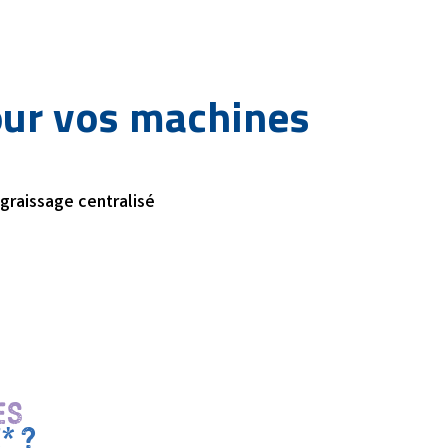
our vos machines
 graissage centralisé
ES
* ?