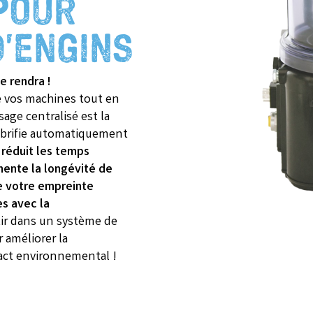
POUR
D’ENGINS
e rendra !
e vos machines tout en
sage centralisé est la
lubrifie automatiquement
i
réduit les temps
ente la longévité de
e votre empreinte
s avec la
ir dans un système de
r améliorer la
pact environnemental !